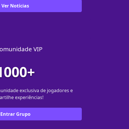
Ver Notícias
Comunidade VIP
1000+
unidade exclusiva de jogadores e
rtilhe experiências!
Entrar Grupo