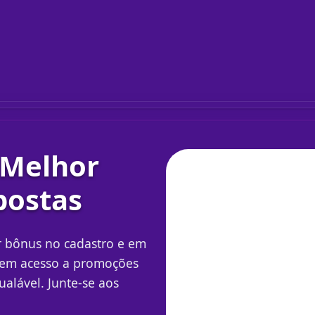
 Melhor
postas
r bônus no cadastro e em
tem acesso a promoções
ualável. Junte-se aos