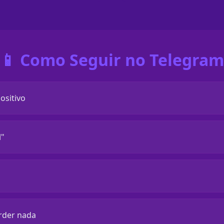
📱 Como Seguir no Telegram
ositivo
l"
erder nada