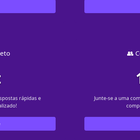
reto
👥 
t
espostas rápidas e
Junte-se a uma com
lizado!
compa
e