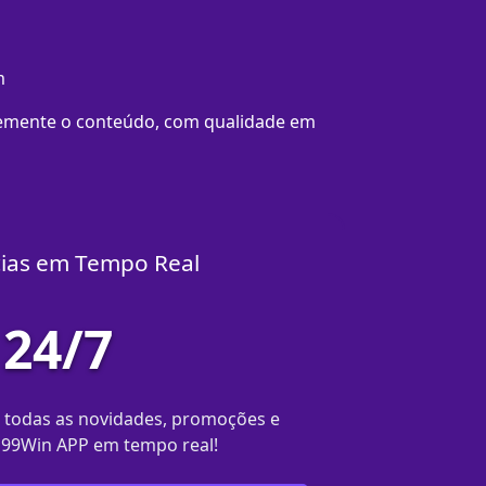
m
ntemente o conteúdo, com qualidade em
cias em Tempo Real
24/7
e todas as novidades, promoções e
199Win APP em tempo real!