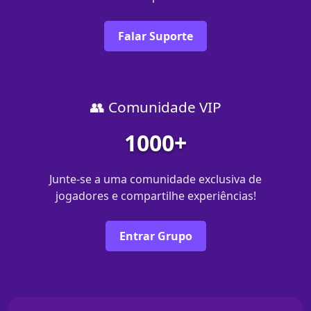
Falar Suporte
👥 Comunidade VIP
1000+
Junte-se a uma comunidade exclusiva de
jogadores e compartilhe experiências!
Entrar Grupo