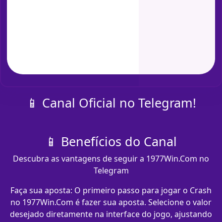
📱 Canal Oficial no Telegram!
📱 Benefícios do Canal
Descubra as vantagens de seguir a 1977Win.Com no
Telegram
Faça sua aposta: O primeiro passo para jogar o Crash
no 1977Win.Com é fazer sua aposta. Selecione o valor
desejado diretamente na interface do jogo, ajustando