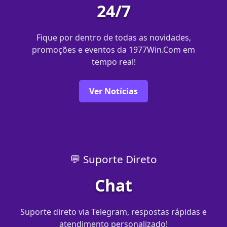
24/7
Fique por dentro de todas as novidades,
promoções e eventos da 1977Win.Com em
tempo real!
Ver Notícias
💬 Suporte Direto
Chat
Suporte direto via Telegram, respostas rápidas e
atendimento personalizado!