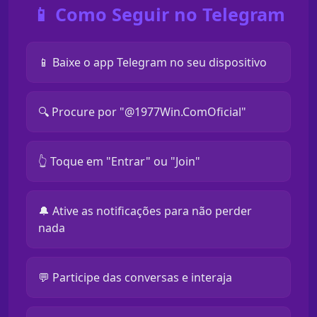
📱 Como Seguir no Telegram
📱 Baixe o app Telegram no seu dispositivo
🔍 Procure por "@1977Win.ComOficial"
👆 Toque em "Entrar" ou "Join"
🔔 Ative as notificações para não perder
nada
💬 Participe das conversas e interaja