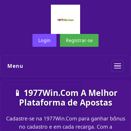
Login
Registrar-se
Menu
📱 1977Win.Com A Melhor
Plataforma de Apostas
Cadastre-se na 1977Win.Com para ganhar bônus
no cadastro e em cada recarga. Com a