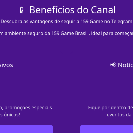
📱 Benefícios do Canal
Descubra as vantagens de seguir a 159 Game no Telegram
m ambiente seguro da 159 Game Brasil , ideal para começar 
sivos
📢 Notí
m, promoções especiais
Fique por dentro d
s únicos!
eventos da