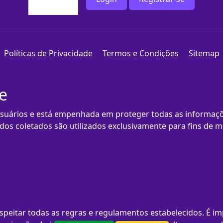
Políticas de Privacidade
Termos e Condições
Sitemap
de
 usuários e está empenhada em proteger todas as informaçõ
os coletados são utilizados exclusivamente para fins de m
eitar todas as regras e regulamentos estabelecidos. É im