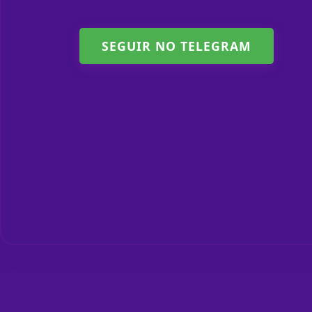
SEGUIR NO TELEGRAM