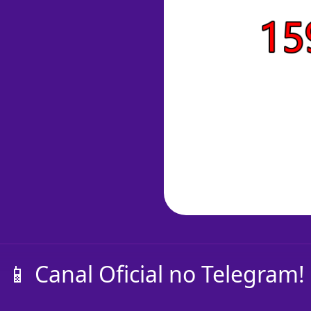
📱 Canal Oficial no Telegram!