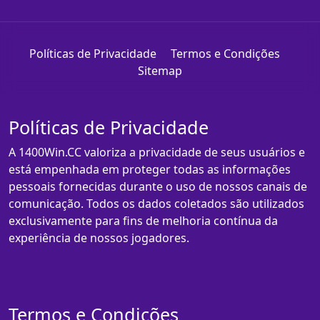
Políticas de Privacidade
Termos e Condições
Sitemap
Políticas de Privacidade
A 1400Win.CC valoriza a privacidade de seus usuários e
está empenhada em proteger todas as informações
pessoais fornecidas durante o uso de nossos canais de
comunicação. Todos os dados coletados são utilizados
exclusivamente para fins de melhoria contínua da
experiência de nossos jogadores.
Termos e Condições