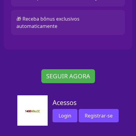
🎁 Receba bônus exclusivos
automaticamente
SEGUIR AGORA
Acessos
Login
Registrar-se