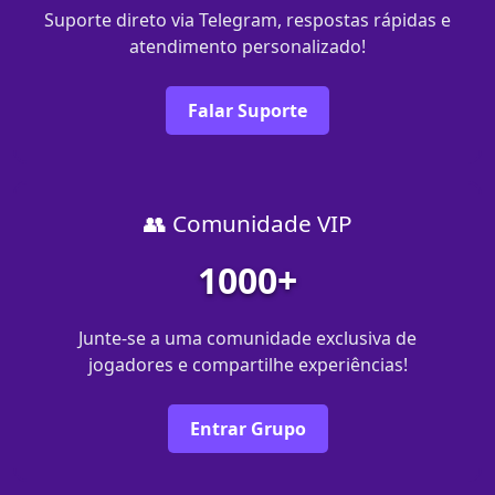
Suporte direto via Telegram, respostas rápidas e
atendimento personalizado!
Falar Suporte
👥 Comunidade VIP
1000+
Junte-se a uma comunidade exclusiva de
jogadores e compartilhe experiências!
Entrar Grupo