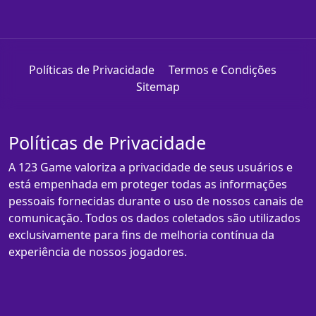
Políticas de Privacidade
Termos e Condições
Sitemap
Políticas de Privacidade
A 123 Game valoriza a privacidade de seus usuários e
está empenhada em proteger todas as informações
pessoais fornecidas durante o uso de nossos canais de
comunicação. Todos os dados coletados são utilizados
exclusivamente para fins de melhoria contínua da
experiência de nossos jogadores.