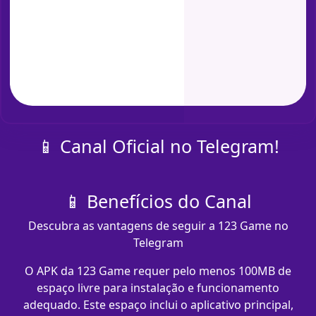
📱 Canal Oficial no Telegram!
📱 Benefícios do Canal
Descubra as vantagens de seguir a 123 Game no
Telegram
O APK da 123 Game requer pelo menos 100MB de
espaço livre para instalação e funcionamento
adequado. Este espaço inclui o aplicativo principal,