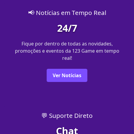
📢 Notícias em Tempo Real
24/7
Fique por dentro de todas as novidades,
promoções e eventos da 123 Game em tempo
real!
Ver Notícias
💬 Suporte Direto
Chat