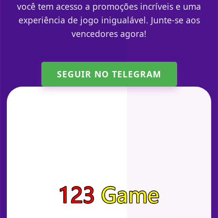
você tem acesso a promoções incríveis e uma
experiência de jogo inigualável. Junte-se aos
vencedores agora!
SEGUIR NO TELEGRAM