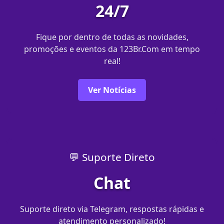
24/7
Fique por dentro de todas as novidades,
promoções e eventos da 123Br.Com em tempo
real!
Ver Notícias
💬 Suporte Direto
Chat
Suporte direto via Telegram, respostas rápidas e
atendimento personalizado!