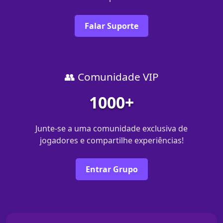
Falar Suporte
👥 Comunidade VIP
1000+
Junte-se a uma comunidade exclusiva de
jogadores e compartilhe experiências!
Entrar Grupo