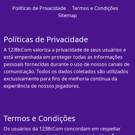
Políticas de Privacidade
Termos e Condições
Sitemap
Políticas de Privacidade
A 123Br.Com valoriza a privacidade de seus usuários e
está empenhada em proteger todas as informações
pessoais fornecidas durante o uso de nossos canais de
comunicação. Todos os dados coletados são utilizados
exclusivamente para fins de melhoria contínua da
experiência de nossos jogadores.
Termos e Condições
Os usuários da 123Br.Com concordam em respeitar