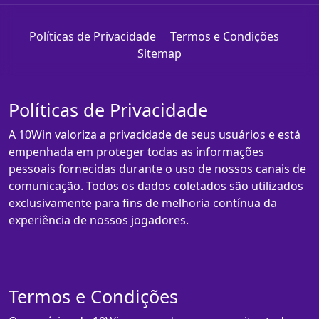
Políticas de Privacidade
Termos e Condições
Sitemap
Políticas de Privacidade
A 10Win valoriza a privacidade de seus usuários e está
empenhada em proteger todas as informações
pessoais fornecidas durante o uso de nossos canais de
comunicação. Todos os dados coletados são utilizados
exclusivamente para fins de melhoria contínua da
experiência de nossos jogadores.
Termos e Condições