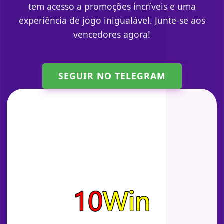
tem acesso a promoções incríveis e uma
experiência de jogo inigualável. Junte-se aos
vencedores agora!
SEGUIR NO TELEGRAM