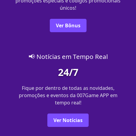
promoções especiais e códigos promocionais
únicos!
Ver Bônus
📢 Notícias em Tempo Real
24/7
Fique por dentro de todas as novidades,
promoções e eventos da 007Game APP em
tempo real!
Ver Notícias