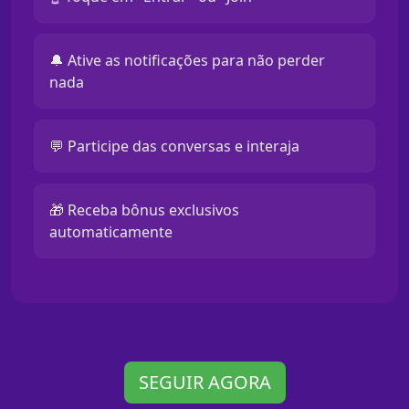
🔔 Ative as notificações para não perder
nada
💬 Participe das conversas e interaja
🎁 Receba bônus exclusivos
automaticamente
SEGUIR AGORA