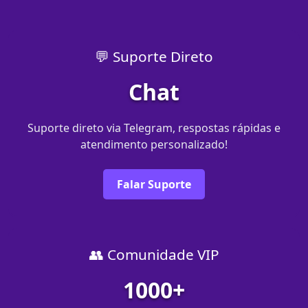
💬 Suporte Direto
Chat
Suporte direto via Telegram, respostas rápidas e
atendimento personalizado!
Falar Suporte
👥 Comunidade VIP
1000+